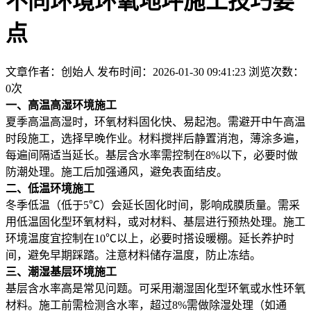
不同环境环氧地坪施工技巧要
点
文章作者：创始人
发布时间：2026-01-30 09:41:23
浏览次数：
0
次
一、高温高湿环境施工
夏季高温高湿时，环氧材料固化快、易起泡。需避开中午高温
时段施工，选择早晚作业。材料搅拌后静置消泡，薄涂多遍，
每遍间隔适当延长。基层含水率需控制在8%以下，必要时做
防潮处理。施工后加强通风，避免表面结皮。
二、低温环境施工
冬季低温（低于5℃）会延长固化时间，影响成膜质量。需采
用低温固化型环氧材料，或对材料、基层进行预热处理。施工
环境温度宜控制在10℃以上，必要时搭设暖棚。延长养护时
间，避免早期踩踏。注意材料储存温度，防止冻结。
三、潮湿基层环境施工
基层含水率高是常见问题。可采用潮湿固化型环氧或水性环氧
材料。施工前需检测含水率，超过8%需做除湿处理（如通