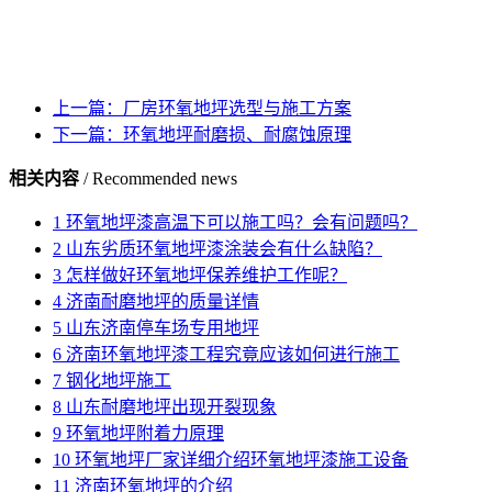
上一篇：厂房环氧地坪选型与施工方案
下一篇：环氧地坪耐磨损、耐腐蚀原理
相关内容
/ Recommended news
1
环氧地坪漆高温下可以施工吗？会有问题吗？
2
山东劣质环氧地坪漆涂装会有什么缺陷？
3
怎样做好环氧地坪保养维护工作呢？
4
济南耐磨地坪的质量详情
5
山东济南停车场专用地坪
6
济南环氧地坪漆工程究竟应该如何进行施工
7
钢化地坪施工
8
山东耐磨地坪出现开裂现象
9
环氧地坪附着力原理
10
环氧地坪厂家详细介绍环氧地坪漆施工设备
11
济南环氧地坪的介绍