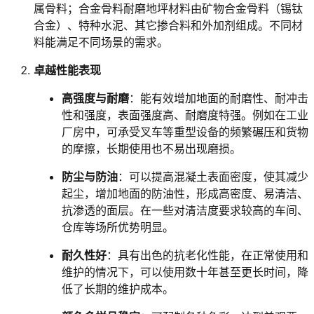
x
x
属骨料；合金骨料耐磨地坪材料由矿物合金骨料（锡钛
m
m
合金）、特种水泥、其它掺合料和外加剂组成。不同材
l
l
料能满足不同场景的需求。
n
n
卓越性能表现
s
s
="h
="h
高强度与耐磨
：能有效增加地面的耐磨性、耐冲击
t
t
性和强度，表面强度高、耐磨度特强。例如在工业
t
t
厂房中，可承受叉车等重型设备的频繁碾压和货物
p://
p://
的摩擦，长期使用也不易出现磨损。
w
w
w
w
防尘与防油
：可以提高混凝土表面密度，使其减少
w.
w.
起尘，增加地面的防油性，形成高密度、易清洁、
w
w
抗渗透的面层。在一些对清洁度要求较高的车间、
3.
3.
仓库等场所优势明显。
o
o
r
r
耐久性好
：具有出色的抗老化性能，在正常使用和
g/
g/
维护的情况下，可以使用数十年甚至更长时间，降
1
1
低了长期的维护成本。
9
9
9
9