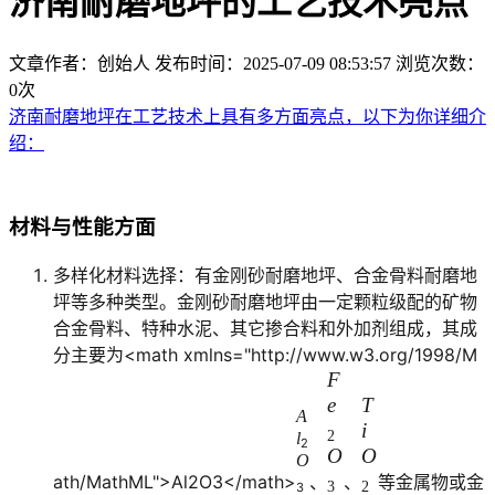
济南耐磨地坪的工艺技术亮点
文章作者：创始人
发布时间：2025-07-09 08:53:57
浏览次数：
0
次
济南耐磨地坪在工艺技术上具有多方面亮点，以下为你详细介
绍：
材料与性能方面
多样化材料选择：有金刚砂耐磨地坪、合金骨料耐磨地
坪等多种类型。金刚砂耐磨地坪由一定颗粒级配的矿物
合金骨料、特种水泥、其它掺合料和外加剂组成，其成
分主要为<math xmlns="http://www.w3.org/1998/M
<
F
<
m
e
m
T
A
a
a
i
2
l
2
t
O
t
O
O
h
h
ath/MathML">
A
l
2
O
3
</math>
、
、
等金属物或金
3
2
3