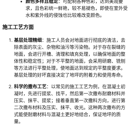
颜色多样且稳定
：可配制各种色彩，达到美观要
8/
8/
求，且色彩统一鲜艳，较不易褪色，即使在室外受
M
M
水和紫外线的侵蚀也比较难改变颜色。
a
a
t
t
施工工艺方面
h/
h/
M
M
基层处理精细
：施工人员会对地面进行彻底的清洁，去
a
a
除表面的灰尘、杂物和油污等污染物。对于存在裂缝的
t
t
地面，会进行开槽、清理和填充处理，以确保地面的整
h
h
体性和稳定性；对于不平整的地面，会采用研磨、铣刨
M
M
等方法进行平整处理，使地面达到规定的平整度要求。
L">
L">
基层处理的好坏直接决定了地坪的附着力和使用寿命。
F
T
科学的撒布工艺
：以常见的施工工艺为例，在混凝土初
e
i
2
O
凝时，先进行提浆、找平，然后第一次撒布耐磨材料并
O
2
压实、抹平、提浆；接着垂直第一次撒料方向，进行第
3
</
二次撒布材料及压实、抹平、收光。这种两次撒布的方
</
m
式能使耐磨材料与混凝土更好地结合，保证地坪的质
m
a
量。
a
t